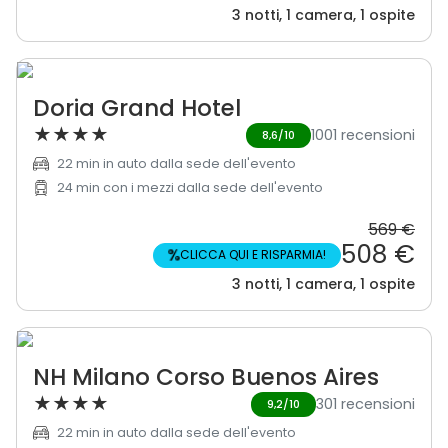
3 notti, 1 camera, 1 ospite
Doria Grand Hotel
★
★
★
★
1001 recensioni
8,6/10
22 min in auto dalla sede dell'evento
24 min con i mezzi dalla sede dell'evento
569 €
508 €
%
CLICCA QUI E RISPARMIA!
3 notti, 1 camera, 1 ospite
NH Milano Corso Buenos Aires
★
★
★
★
301 recensioni
9,2/10
22 min in auto dalla sede dell'evento