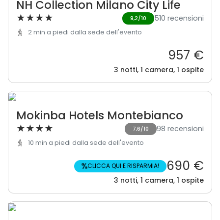
NH Collection Milano City Life
★
★
★
★
510 recensioni
9,2/10
2 min a piedi dalla sede dell'evento
957 €
3 notti, 1 camera, 1 ospite
Mokinba Hotels Montebianco
★
★
★
★
98 recensioni
7,6/10
10 min a piedi dalla sede dell'evento
690 €
%
CLICCA QUI E RISPARMIA!
3 notti, 1 camera, 1 ospite