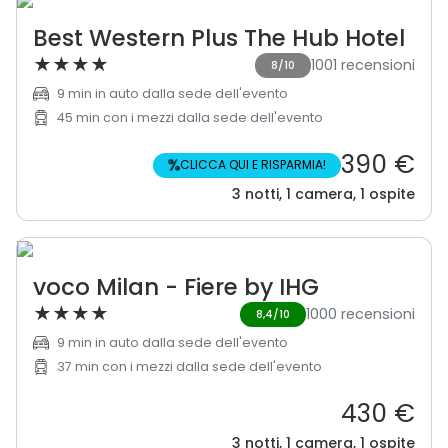
Best Western Plus The Hub Hotel
★
★
★
★
1001 recensioni
8/10
9 min in auto dalla sede dell'evento
45 min con i mezzi dalla sede dell'evento
390 €
%
CLICCA QUI E RISPARMIA!
3 notti, 1 camera, 1 ospite
voco Milan - Fiere by IHG
★
★
★
★
1000 recensioni
8,4/10
9 min in auto dalla sede dell'evento
37 min con i mezzi dalla sede dell'evento
430 €
3 notti, 1 camera, 1 ospite