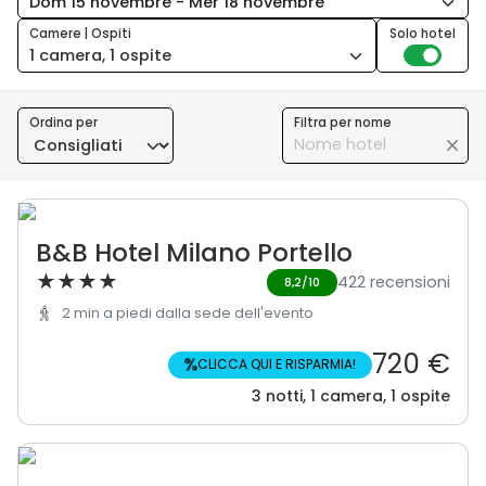
Camere | Ospiti
Solo hotel
1 camera, 1 ospite
Ordina per
Filtra per nome
B&B Hotel Milano Portello
★
★
★
★
422 recensioni
8,2/10
2 min a piedi dalla sede dell'evento
720 €
%
CLICCA QUI E RISPARMIA!
3 notti, 1 camera, 1 ospite