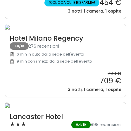
454 €
%
CLICCA QUI E RISPARMIA!
3 notti, 1 camera, 1 ospite
Hotel Milano Regency
276 recensioni
7,8/10
6 min in auto dalla sede dell'evento
9 min con i mezzi dalla sede dell'evento
789 €
709 €
3 notti, 1 camera, 1 ospite
Lancaster Hotel
★
★
★
898 recensioni
9,4/10