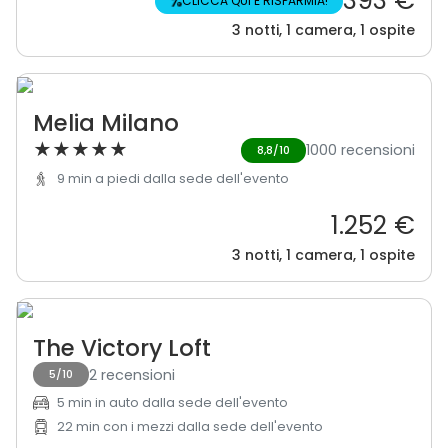
393 €
%
CLICCA QUI E RISPARMIA!
3 notti, 1 camera, 1 ospite
Melia Milano
★
★
★
★
★
1000 recensioni
8,8/10
9 min a piedi dalla sede dell'evento
1.252 €
3 notti, 1 camera, 1 ospite
The Victory Loft
2 recensioni
5/10
5 min in auto dalla sede dell'evento
22 min con i mezzi dalla sede dell'evento