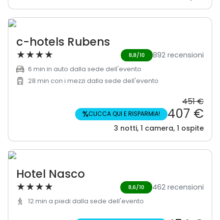
c-hotels Rubens
★
★
★
★
892 recensioni
8,8/10
6 min in auto dalla sede dell'evento
28 min con i mezzi dalla sede dell'evento
451 €
407 €
%
CLICCA QUI E RISPARMIA!
3 notti, 1 camera, 1 ospite
Hotel Nasco
★
★
★
★
462 recensioni
8,6/10
12 min a piedi dalla sede dell'evento