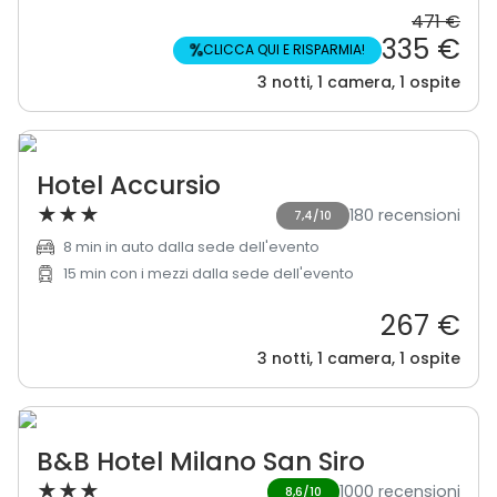
471 €
335 €
%
CLICCA QUI E RISPARMIA!
3 notti, 1 camera, 1 ospite
Hotel Accursio
★
★
★
180 recensioni
7,4/10
8 min in auto dalla sede dell'evento
15 min con i mezzi dalla sede dell'evento
267 €
3 notti, 1 camera, 1 ospite
B&B Hotel Milano San Siro
★
★
★
1000 recensioni
8,6/10