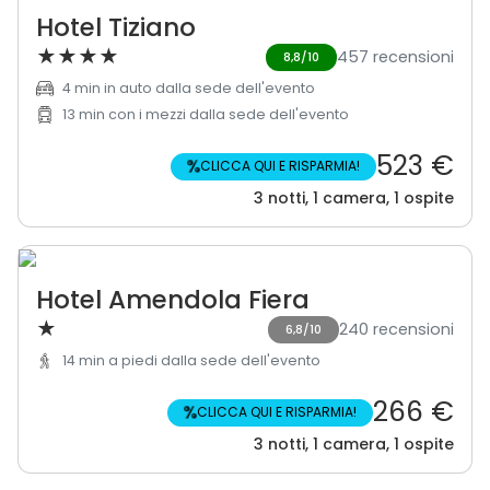
Hotel Tiziano
★
★
★
★
457 recensioni
8,8/10
4 min in auto dalla sede dell'evento
13 min con i mezzi dalla sede dell'evento
523 €
%
CLICCA QUI E RISPARMIA!
3 notti, 1 camera, 1 ospite
Hotel Amendola Fiera
★
240 recensioni
6,8/10
14 min a piedi dalla sede dell'evento
266 €
%
CLICCA QUI E RISPARMIA!
3 notti, 1 camera, 1 ospite