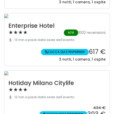
3 notti, 1 camera, 1 ospite
Enterprise Hotel
★
★
★
★
1002 recensioni
9/10
13 min a piedi dalla sede dell'evento
617 €
%
CLICCA QUI E RISPARMIA!
3 notti, 1 camera, 1 ospite
Hotiday Milano Citylife
★
★
★
★
12 min a piedi dalla sede dell'evento
434 €