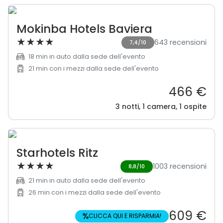
Mokinba Hotels Baviera
★
★
★
★
643 recensioni
7,4/10
18 min in auto dalla sede dell'evento
21 min con i mezzi dalla sede dell'evento
466 €
3 notti, 1 camera, 1 ospite
Starhotels Ritz
★
★
★
★
1003 recensioni
8,8/10
21 min in auto dalla sede dell'evento
26 min con i mezzi dalla sede dell'evento
609 €
%
CLICCA QUI E RISPARMIA!