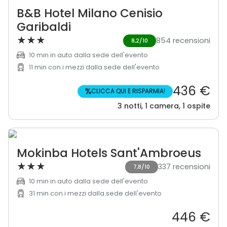
B&B Hotel Milano Cenisio
Garibaldi
★
★
★
854 recensioni
8,2/10
10 min in auto dalla sede dell'evento
11 min con i mezzi dalla sede dell'evento
436 €
%
CLICCA QUI E RISPARMIA!
3 notti, 1 camera, 1 ospite
Mokinba Hotels Sant'Ambroeus
★
★
★
337 recensioni
7,8/10
10 min in auto dalla sede dell'evento
31 min con i mezzi dalla sede dell'evento
446 €